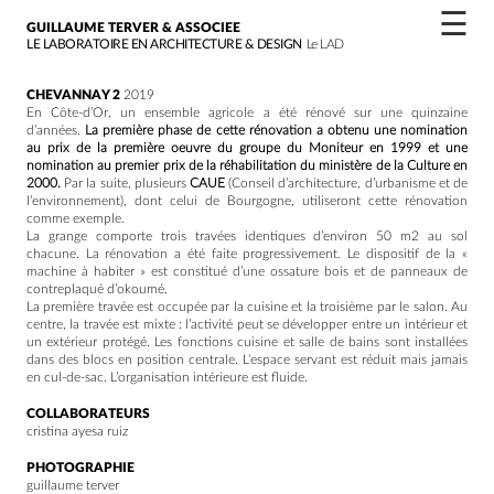
☰
GUILLAUME TERVER & ASSOCIEE
LE LABORATOIRE EN ARCHITECTURE & DESIGN
Le LAD
CHEVANNAY 2
2019
En Côte-d’Or, un ensemble agricole a été rénové sur une quinzaine
d’années.
La première phase de cette rénovation a obtenu une nomination
au prix de la première oeuvre du groupe du Moniteur en 1999 et une
nomination au premier prix de la réhabilitation du ministère de la Culture en
2000.
Par la suite, plusieurs
CAUE
(Conseil d’architecture, d’urbanisme et de
l’environnement), dont celui de Bourgogne, utiliseront cette rénovation
comme exemple.
La grange comporte trois travées identiques d’environ 50 m
2
au sol
chacune. La rénovation a été faite progressivement. Le dispositif de la «
machine à habiter » est constitué d’une ossature bois et de panneaux de
contreplaqué d’okoumé.
La première travée est occupée par la cuisine et la troisième par le salon. Au
centre, la travée est mixte : l’activité peut se développer entre un intérieur et
un extérieur protégé. Les fonctions cuisine et salle de bains sont installées
dans des blocs en position centrale. L’espace servant est réduit mais jamais
en cul-de-sac. L’organisation intérieure est fluide.
COLLABORATEURS
cristina ayesa ruiz
PHOTOGRAPHIE
guillaume terver