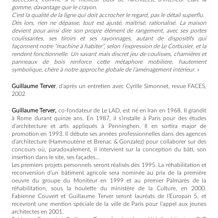
gomme, davantage que le crayon.
C’est la qualité de la ligne qui doit accrocher le regard, pas le détail superflu.
Dès lors, rien ne dépasse, tout est ajusté, maîtrisé, rationalisé. La maison
devient pour ainsi dire son propre élément de rangement, avec ses portes
coulissantes, ses tiroirs et ses rayonnages, autant de dispositifs qui
façonnent notre “machine à habiter”, selon l’expression de Le Corbusier, et la
rendent fonctionnelle. Un savant mais discret jeu de coulisses, charnières et
panneaux de bois renforce cette métaphore mobilière, hautement
symbolique, chère à notre approche globale de l’aménagement intérieur.
»
Guillaume Terver
, d’après un entretien avec Cyrille Simonnet, revue FACES,
2002
Guillaume Terver,
co-fondateur de Le LAD,
est né en Iran en 1968. Il grandit
à Rome durant quinze ans. En 1987, il s’installe à Paris pour des études
d’architecture et arts appliqués à Penninghen. Il en sortira major de
promotion en 1993. Il débute ses années professionnelles dans des agences
d’architecture (Hammoutène et Brenac & Gonzalez) pour collaborer sur des
concours où, paradoxalement, il intervient sur la conception du bâti, son
insertion dans le site, ses façades…
Les premiers projets personnels seront réalisés dès 1995. La réhabilitation et
reconversion d’un bâtiment agricole sera nominée au prix de la première
oeuvre du groupe du Moniteur en 1999 et au premier Palmarès de la
réhabilitation, sous la houlette du ministère de la Culture, en 2000.
Fabienne Couvert et Guillaume Terver seront lauréats de l’Europan 5, et
recevront une mention spéciale de la ville de Paris pour l’appel aux jeunes
architectes en 2001.