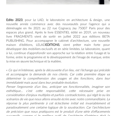
Edito 2023
, pour Le LAD, le laboratoire en architecture & design, une
nouvelle année commence avec des nouveautés pour l’agence qui a
déménagée en fin 2021 au 22 rue Cognacq Jay 75007 Paris pour des
espaces plus grand. Après le livre ESSENTIEL édité en 2019, un nouveau
livre FRAGMENTS vient de sortir en juillet 2022 aux éditions BETA
PUBLISHING. Pour accompagner le cabinet d’architecture, une nouvelle
maison d’éditions, LELAD
EDITIONS
, vient prêter main forte pour
développer des mobiliers exclusifs et en série limitées. Le laboratoire, quant
à lui, continue d’approfondir son approche sur la relation entre l’usage et la
forme, entre le programme et le développement de l’image de marque, entre
la mise en œuvre technique et la matière.
«
Ce qui m’intéresse, après la découverte d’un lieu, est l’échange qui précède
et accompagne la demande de nos clients. Car cette première étape va
déterminer la compréhension des usages et des fonctions, dans leur
immédiateté mais aussi dans leur probable évolution.
Penser l’ergonomie d’un lieu, anticiper ses fonctionnalités, imaginer son
esthétique… c’est cette responsabilité, cette nécessaire prise en
considération d’enjeux multiples et parfois contradictoires, qui régit le ou les
scénarios de vie que nous allons ensuite écrire avec notre commanditaire. La
réponse la plus pertinente à cet éclectisme initial est invariablement et
paradoxalement une certaine logique de la soustraction. Car l’architecture
de précision que nous pratiquons est le produit d’une série d’effacements
successifs, comme si le meilleur outil de l’architecte d’intérieur était la